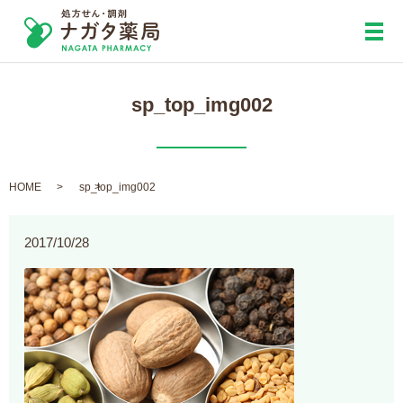
メ
sp_top_img002
HOME
sp_top_img002
2017/10/28