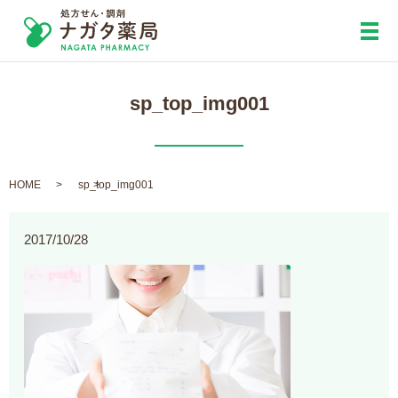
メ
sp_top_img001
HOME
sp_top_img001
2017/10/28