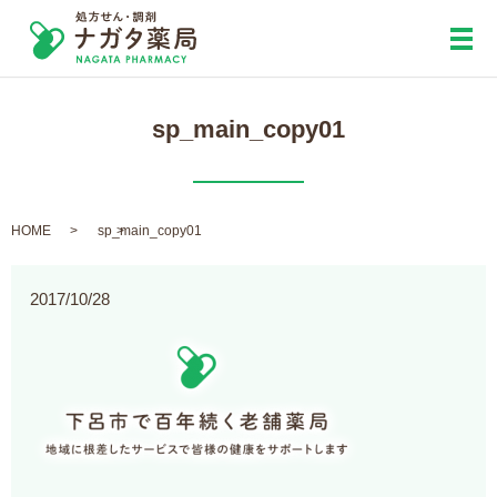
メ
sp_main_copy01
HOME
sp_main_copy01
2017/10/28