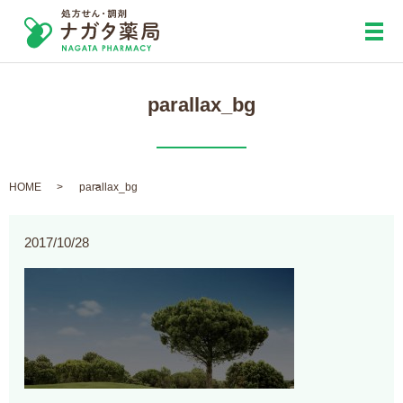
メ
parallax_bg
HOME
parallax_bg
2017/10/28