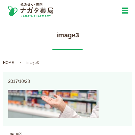
メ
image3
HOME
image3
2017/10/28
image3