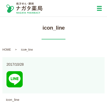
メ
icon_line
HOME
icon_line
2017/10/28
icon_line