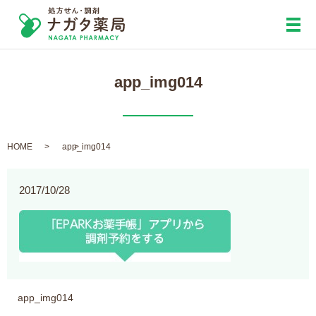
メ
app_img014
HOME
app_img014
2017/10/28
app_img014