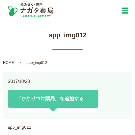
メ
app_img012
HOME
app_img012
2017/10/28
app_img012