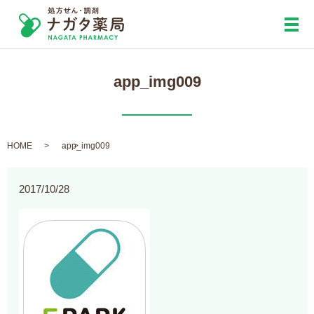
メ
app_img009
HOME
app_img009
2017/10/28